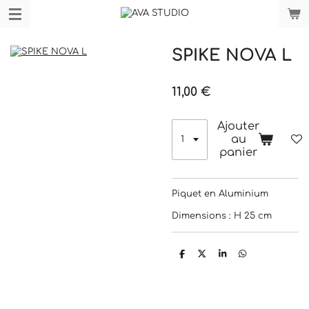
Passer
au
contenu
SPIKE NOVA L
principal
11,00 €
Ajouter
au
panier
Piquet en Aluminium
Dimensions : H 25 cm
P
P
P
P
a
a
a
a
r
r
r
r
t
t
t
t
a
a
a
a
g
g
g
g