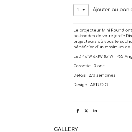
Ajouter au pani
Le projecteur Mini Round ont
palissades de votre jardin.Di
projecteurs où vous le souha
bénéficier d’un maximum de 
LED 4x1W 6x1W 8x1W IP65 Angl
Garantie : 3 ans
Délais : 2/3 semaines
Design : ASTUDIO
P
P
P
a
a
a
r
r
r
t
t
t
a
a
a
GALLERY
g
g
g