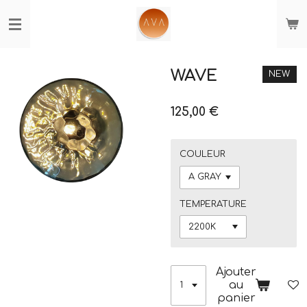
Passer
au
contenu
principal
WAVE
NEW
125,00 €
COULEUR
TEMPERATURE
Ajouter
au
panier