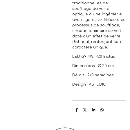
traditionnelles de
soufflage du verre
optique à une ingénierie
avant-gardiste. Grâce à ce
processus de soufflage,
chaque luminaire se voit
doté d'un effet de verre
distinctif, renforçant son
caractère unique.
LED G9 4W IP20 Inclus
Dimensions : Ø 20 cm
Délais : 2/3 semaines
Design : ASTUDIO
P
P
P
P
a
a
a
a
r
r
r
r
t
t
t
t
a
a
a
a