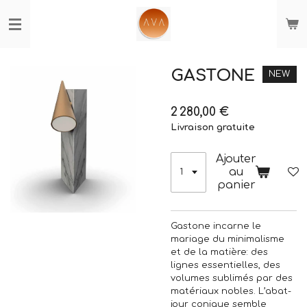
Passer
au
contenu
principal
GASTONE
NEW
2 280,00 €
Livraison gratuite
Ajouter
au
panier
Gastone incarne le
mariage du minimalisme
et de la matière: des
lignes essentielles, des
volumes sublimés par des
matériaux nobles. L’abat-
jour conique semble