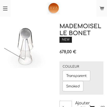
Passer
au
contenu
principal
MADEMOISEL
LE BONET
NEW
678,00 €
COULEUR
Transparent
Smoked
Ajouter