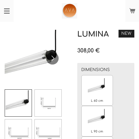
Passer
au
contenu
principal
LUMINA
NEW
308,00 €
DIMENSIONS
L 60 cm
L 90 cm