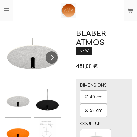
Passer
au
contenu
principal
BLABER
ATMOS
NEW
481,00 €
DIMENSIONS
Ø 40 cm
Ø 52 cm
COULEUR