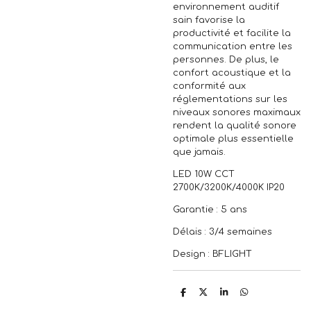
environnement auditif
sain favorise la
productivité et facilite la
communication entre les
personnes. De plus, le
confort acoustique et la
conformité aux
réglementations sur les
niveaux sonores maximaux
rendent la qualité sonore
optimale plus essentielle
que jamais.
LED 10W CCT
2700K/3200K/4000K IP20
Garantie : 5 ans
Délais : 3/4 semaines
Design : BFLIGHT
P
P
P
P
a
a
a
a