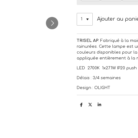
Ajouter au pani
TRISEL AP
: Fabriqué à la ma
rainurées.‎ Cette lampe est 
couleurs disponibles pour la 
appliquée entièrement à la m
LED 2700K 1x27.‎1W IP20 push 
Délais : 3/4 semaines
Design : OLIGHT
P
P
P
a
a
a
r
r
r
t
t
t
a
a
a
g
g
g
e
e
e
r
r
r