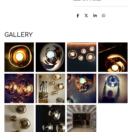
P
P
P
P
a
a
a
a
r
r
r
r
t
t
t
t
a
a
a
a
GALLERY
g
g
g
g
e
e
e
e
r
r
r
r