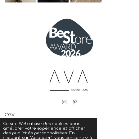
I
P
n
i
s
n
CGV
t
t
© 2023 - 2026 AVA STUDIO
a
e
Ce site Web utilise des cookies pour
g
r
améliorer votre expérience et afficher
Propulsé par
Webador
r
e
des publicités personnalisées. En
a
s
cliquant sur "Accepter", vous consentez à