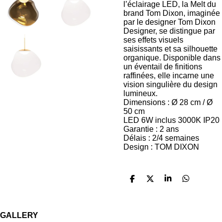
l’éclairage LED, la Melt du
brand Tom Dixon, imaginée
par le designer Tom Dixon
Designer, se distingue par
ses effets visuels
saisissants et sa silhouette
organique. Disponible dans
un éventail de finitions
raffinées, elle incarne une
vision singulière du design
lumineux.
Dimensions : Ø 28 cm / Ø
50 cm
LED 6W inclus 3000K IP20
Garantie : 2 ans
Délais : 2/4 semaines
Design : TOM DIXON
P
P
P
P
a
a
a
a
r
r
r
r
t
t
t
t
a
a
a
a
GALLERY
g
g
g
g