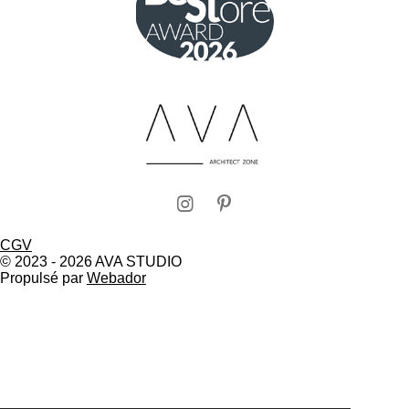
I
P
n
i
CGV
s
n
© 2023 - 2026 AVA STUDIO
t
t
Propulsé par
Webador
a
e
g
r
r
e
a
s
m
t