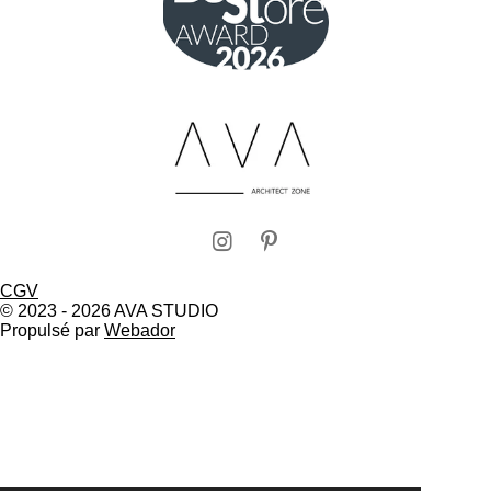
I
P
n
i
CGV
s
n
© 2023 - 2026 AVA STUDIO
t
t
Propulsé par
Webador
a
e
g
r
r
e
a
s
m
t