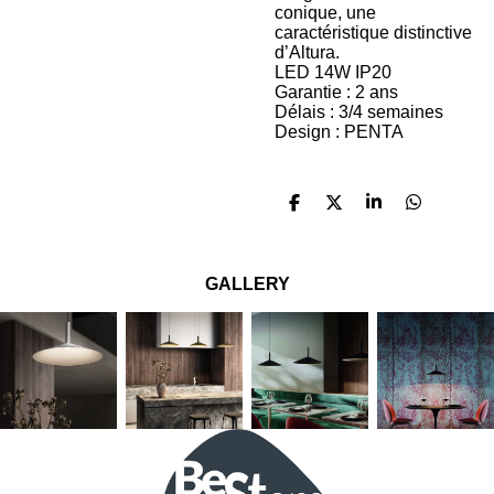
conique, une
caractéristique distinctive
d’Altura.
LED 14W IP20
Garantie : 2 ans
Délais : 3/4 semaines
Design : PENTA
P
P
P
P
a
a
a
a
r
r
r
r
t
t
t
t
a
a
a
a
GALLERY
g
g
g
g
e
e
e
e
r
r
r
r