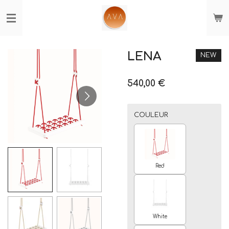
Passer
au
contenu
principal
LENA
NEW
540,00 €
COULEUR
Red
White