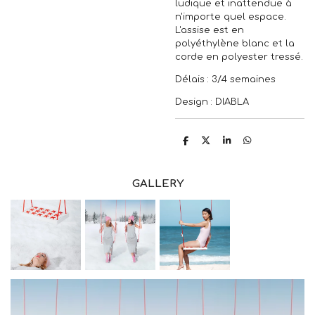
ludique et inattendue à
n'importe quel espace.
L'assise est en
polyéthylène blanc et la
corde en polyester tressé.
Délais : 3/4 semaines
Design : DIABLA
P
P
P
P
a
a
a
a
r
r
r
r
t
t
t
t
a
a
a
a
GALLERY
g
g
g
g
e
e
e
e
r
r
r
r