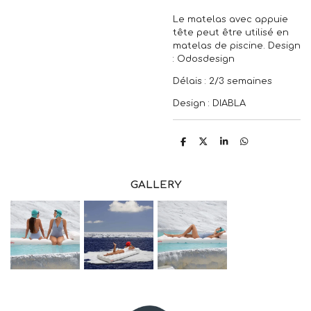
Le matelas avec appuie
tête peut être utilisé en
matelas de piscine. Design
: Odosdesign
Délais : 2/3 semaines
Design : DIABLA
P
P
P
P
a
a
a
a
r
r
r
r
t
t
t
t
a
a
a
a
GALLERY
g
g
g
g
e
e
e
e
r
r
r
r