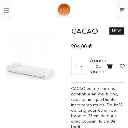
Passer
au
contenu
principal
CACAO
NEW
204,00 €
Ajouter
au
panier
CACAO est un matelas
gonflable en PVC blanc,
avec la marque Diabla
inscrite en rouge. De 1m89
de long pour 85 cm de
large et 28 cm de haut
avec coussin, 16 cm de
haut.