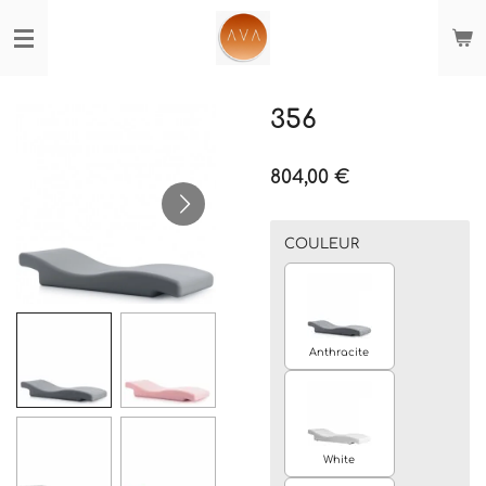
Passer
au
contenu
principal
356
804,00 €
COULEUR
Anthracite
White