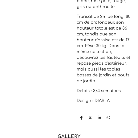
blanc, rose pâle, rouge,
gris ou anthracite.
Transat de 2m de long, 80
cm de profondeur, son
hauteur totale est de 36
cm, tandis que son
hauteur d'assise est de 17
cm. Pèse 30 kg. Dans la
même collection,
découvrez les fauteuils et
repose pieds d'extérieur,
mais aussi les tables
basses de jardin et poufs
de jardin.
Délais : 3/4 semaines
Design : DIABLA
P
P
P
P
a
a
a
a
r
r
r
r
t
t
t
t
a
a
a
a
GALLERY