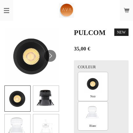
Passer
au
contenu
principal
PULCOM
NEW
35,00 €
COULEUR
Noir
Blanc