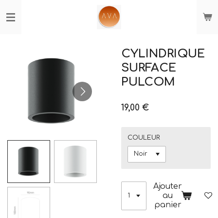
Passer
au
contenu
principal
CYLINDRIQUE
SURFACE
PULCOM
19,00 €
COULEUR
Ajouter
au
panier