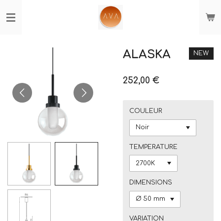
Passer
au
contenu
principal
ALASKA
NEW
252,00 €
COULEUR
TEMPERATURE
DIMENSIONS
VARIATION