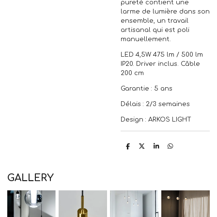
pureté contient une
larme de lumière dans son
ensemble, un travail
artisanal qui est poli
manuellement.
LED 4,5W 475 lm / 500 lm
IP20. Driver inclus. Câble
200 cm
Garantie : 5 ans
Délais : 2/3 semaines
Design : ARKOS LIGHT
P
P
P
P
a
a
a
a
r
r
r
r
t
t
t
t
a
a
a
a
GALLERY
g
g
g
g
e
e
e
e
r
r
r
r