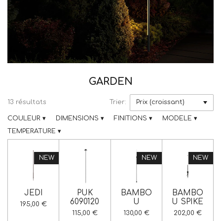
GARDEN
13 résultats
Trier:
COULEUR
▾
DIMENSIONS
▾
FINITIONS
▾
MODELE
▾
TEMPERATURE
▾
NEW
NEW
NEW
JEDI
PUK
BAMBO
BAMBO
6090120
U
U SPIKE
195,00 €
115,00 €
130,00 €
202,00 €