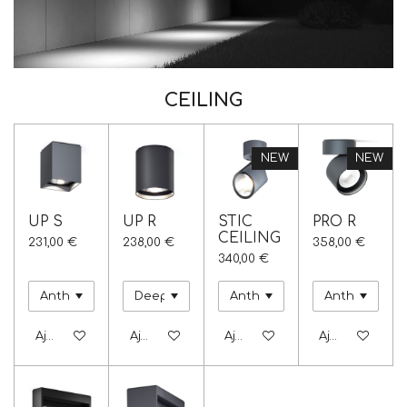
CEILING
NEW
NEW
UP S
UP R
STIC
PRO R
CEILING
231,00 €
238,00 €
358,00 €
340,00 €
Ajouter au panier
Ajouter au panier
Ajouter au panier
Ajouter au pa