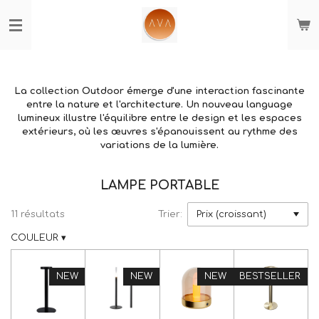
Passer
au
contenu
principal
La collection Outdoor émerge d'une interaction fascinante
entre la nature et l'architecture. Un nouveau language
lumineux illustre l'équilibre entre le design et les espaces
extérieurs, où les œuvres s'épanouissent au rythme des
variations de la lumière.
LAMPE PORTABLE
11 résultats
Trier:
COULEUR
▾
NEW
NEW
NEW
BESTSELLER