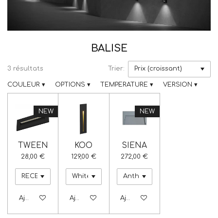
BALISE
3 résultats
Trier:
COULEUR
▾
OPTIONS
▾
TEMPERATURE
▾
VERSION
▾
NEW
NEW
TWEEN
KOO
SIENA
28,00 €
129,00 €
272,00 €
Ajouter au panier
Ajouter au panier
Ajouter au panier