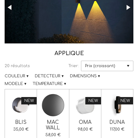
APPLIQUE
20 résultats
Trier:
COULEUR
▾
DETECTEUR
▾
DIMENSIONS
▾
MODELE
▾
TEMPERATURE
▾
NEW
NEW
NEW
BLIS
MAC
OMA
DUNA
WALL
35,00 €
98,00 €
117,00 €
58,00 €