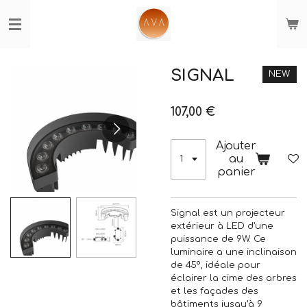
Passer
au
contenu
principal
SIGNAL
NEW
107,00 €
Ajouter
au
panier
Signal est un projecteur
extérieur à LED d’une
puissance de 9W. Ce
luminaire a une inclinaison
de 45º, idéale pour
éclairer la cime des arbres
et les façades des
bâtiments jusqu’à 9