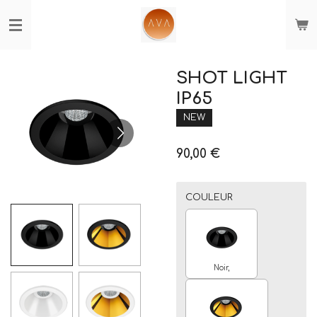
Passer
au
contenu
principal
SHOT LIGHT
IP65
NEW
90,00 €
COULEUR
Noir,