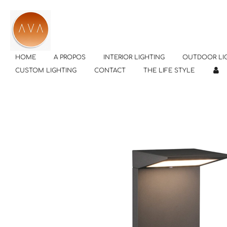
Passer
au
contenu
principal
HOME
A PROPOS
INTERIOR LIGHTING
OUTDOOR LI
CUSTOM LIGHTING
CONTACT
THE LIFE STYLE