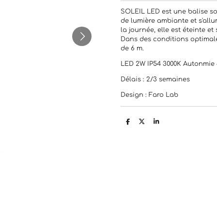
SOLEIL LED est une balise sol
de lumière ambiante et s'all
la journée, elle est éteinte et 
Dans des conditions optimal
de 6 m.
LED 2W IP54 3000K Autonmie 
Délais : 2/3 semaines
Design : Faro Lab
P
P
P
a
a
a
r
r
r
t
t
t
a
a
a
g
g
g
e
e
e
r
r
r