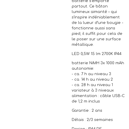
batterie s’emporte
partout. Ce bâton
lumineux aimanté – qui
s’inspire indéniablement
de la lueur d’une bougie -
fonctionne aussi sans
pied, il suffit pour cela de
le poser sur une surface
métallique.
LED 0,5W 15 lm 2700K IP44
batterie NiMH 3x 1000 mAh
autonomie:
- ca. 7 h au niveau 3
- ca. 14 h au niveau 2
- ca. 28 h au niveau 1
variateur à 3 niveaux
alimentation : câble USB-C
de 1,2 m inclus
Garantie : 2 ans
Délais : 2/3 semaines
Design : IP44.DE