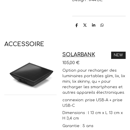
P
P
P
P
a
a
a
a
r
r
r
r
t
t
t
t
a
a
a
a
ACCESSOIRE
g
g
g
g
e
e
e
e
r
r
r
r
SOLARBANK
NEW
105,00 €
Option pour recharger des
luminaires portables glim, lix, lix
mini, lix skinny, qu + pour
recharger les smartphones et
autres appareils électroniques.
connexion: prise USB-A + prise
USB-C
Dimensions : l 13 cm x L 13 cm x
H 3,4 cm
Garantie : 5 ans