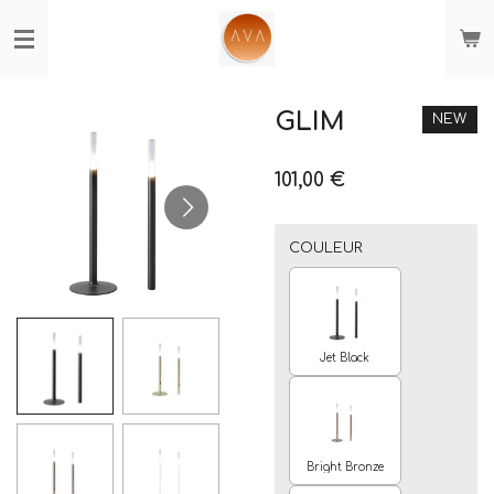
Passer
au
contenu
principal
GLIM
NEW
101,00 €
COULEUR
Jet Black
Bright Bronze