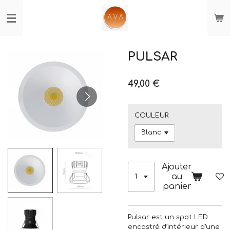
Passer
au
contenu
principal
PULSAR
49,00 €
COULEUR
Ajouter
au
panier
Pulsar est un spot LED
encastré d’intérieur d’une