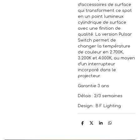
d’accessoires de surface
qui transforment ce spot
en un point lumineux
cylindrique de surface
avec une finition de
qualité. La version Pulsar
Switch permet de
changer la température
de couleur en 2.700K,
3.200K et 4.000K, au moyen
d’un interrupteur
incorporé dans le
projecteur.
Garantie 3 ans
Délais : 2/3 semaines
Design : B F Lighting
P
P
P
P
a
a
a
a
r
r
r
r
t
t
t
t