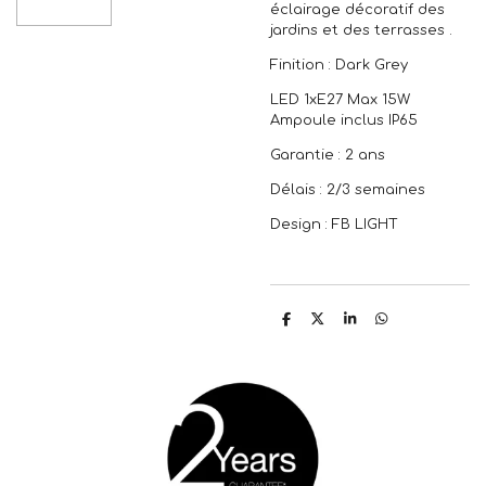
éclairage décoratif des
jardins et des terrasses .
Finition : Dark Grey
LED 1xE27 Max 15W
Ampoule inclus IP65
Garantie : 2 ans
Délais : 2/3 semaines
Design : FB LIGHT
P
P
P
P
a
a
a
a
r
r
r
r
t
t
t
t
a
a
a
a
g
g
g
g
e
e
e
e
r
r
r
r