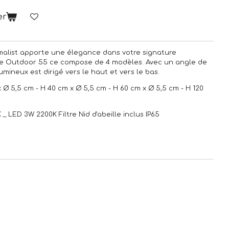
er
alist apporte une élegance dans votre signature
be Outdoor 55 ce compose de 4 modèles. A
vec un angle de
umineux est dirigé vers le haut et vers le bas.
Ø 5,5 cm - H 40 cm x Ø 5,5 cm - H 60 cm x Ø 5,5 cm - H 120
_ LED 3W 2200K Filtre Nid d'abeille inclus IP65