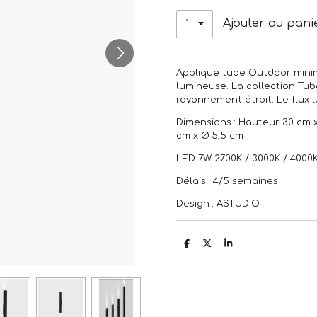
Ajouter au pani
Applique tube Outdoor minim
lumineuse. La collection Tu
rayonnement étroit. Le flux l
Dimensions : Hauteur 30 cm x 
cm x Ø 5,5 cm
LED 7W 2700K / 3000K / 4000K 
Délais : 4/5 semaines
Design : ASTUDIO
P
P
P
a
a
a
r
r
r
t
t
t
a
a
a
g
g
g
e
e
e
r
r
r