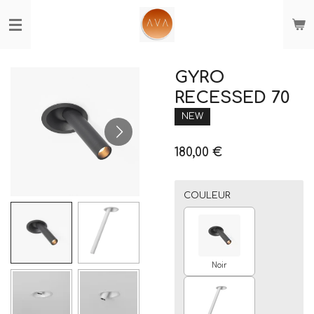
Passer
au
contenu
principal
GYRO
RECESSED 70
NEW
180,00 €
COULEUR
Noir