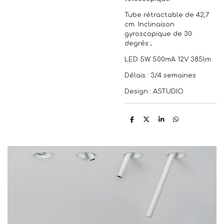
Tube rétractable de 42,7
cm. Inclinaison
gyroscopique de 30
degrés ;
LED 5W 500mA 12V 385lm
Délais : 3/4 semaines
Design : ASTUDIO
P
P
P
P
a
a
a
a
r
r
r
r
t
t
t
t
a
a
a
a
g
g
g
g
e
e
e
e
r
r
r
r