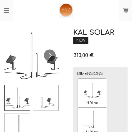
Passer
au
contenu
principal
KAL SOLAR
NEW
310,00 €
DIMENSIONS
H 30 cm