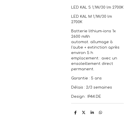
LED KAL S 1,1W/30 lm 2700K
LED KAL M 1,1W/30 lm
2700K
Batterie lithium-ions 1x
2600 mAh
automat. allumage à
l'aube + extinction après
environ 5 h
emplacement : avec un
ensoleillement direct
permanent.
Garantie : 5 ans
Délais : 2/3 semaines
Design : IP44.DE
P
P
P
P
a
a
a
a
r
r
r
r
t
t
t
t