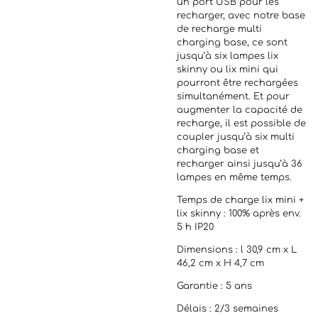
un port USB pour les
recharger, avec notre base
de recharge multi
charging base, ce sont
jusqu’à six lampes lix
skinny ou lix mini qui
pourront être rechargées
simultanément. Et pour
augmenter la capacité de
recharge, il est possible de
coupler jusqu’à six multi
charging base et
recharger ainsi jusqu’à 36
lampes en même temps.
Temps de charge lix mini +
lix skinny : 100% après env.
5 h IP20
Dimensions : l 30,9 cm x L
46,2 cm x H 4,7 cm
Garantie : 5 ans
Délais : 2/3 semaines