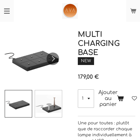
Passer
au
contenu
principal
MULTI
CHARGING
BASE
NEW
179,00 €
Ajouter
au
panier
Une pour toutes : plutôt
que de raccorder chaque
lampe individuellement à