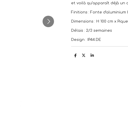
et voilà qu’apparaît déjà un
Finitions : Fonte d'aluminium
Dimensions : H 100 cm x Piqu
Délais : 2/3 semaines
Design : IP44.DE
P
P
P
a
a
a
r
r
r
t
t
t
a
a
a
g
g
g
e
e
e
r
r
r