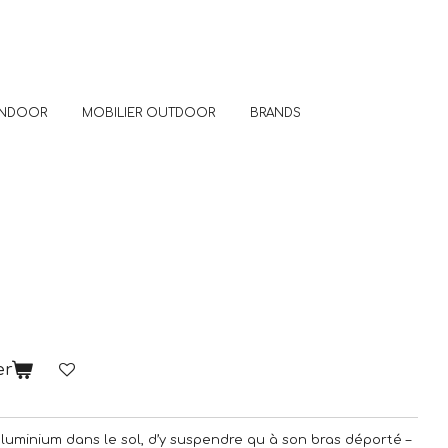
 INDOOR
MOBILIER OUTDOOR
BRANDS
er
n aluminium dans le sol, d’y suspendre qu à son bras déporté –