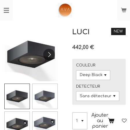
Passer
au
contenu
principal
LUCI
NEW
442,00 €
COULEUR
DETECTEUR
Ajouter
au
panier