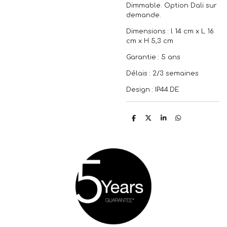
Dimmable. Option Dali sur
demande.
Dimensions : l 14 cm x L 16
cm x H 5,3 cm
Garantie : 5 ans
Délais : 2/3 semaines
Design : IP44.DE
P
P
P
P
a
a
a
a
r
r
r
r
t
t
t
t
a
a
a
a
g
g
g
g
e
e
e
e
r
r
r
r