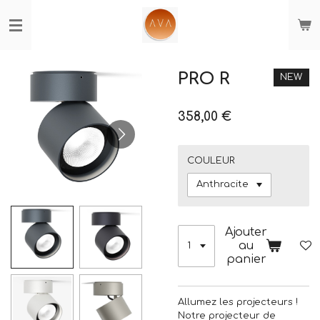
Passer
au
contenu
principal
PRO R
NEW
358,00 €
COULEUR
Ajouter
au
panier
Allumez les projecteurs !
Notre projecteur de