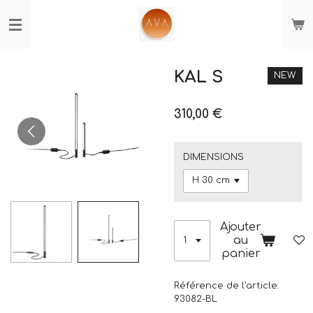
Passer
au
contenu
principal
KAL S
NEW
310,00 €
DIMENSIONS
Ajouter
au
panier
Référence de l'article:
93082-BL