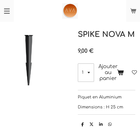
Passer
au
contenu
principal
SPIKE NOVA M
9,00 €
Ajouter
au
panier
Piquet en Aluminium
Dimensions : H 25 cm
P
P
P
P
a
a
a
a
r
r
r
r
t
t
t
t