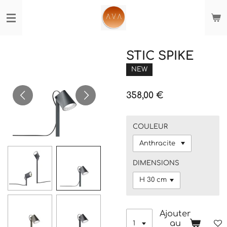
Passer
au
contenu
principal
STIC SPIKE
NEW
358,00 €
COULEUR
DIMENSIONS
Ajouter
au