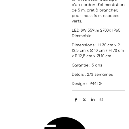
d’un cordon d’alimentation
de 5 m, prêt à brancher,
pour massifs et espaces
verts.
LED 8W 559lm 2700K IP65
Dimmable
Dimensions : H 30 cm x P
12,5 cm x Ø 10 cm / H 70 cm
x P 12,5 cm x Ø 10 cm
Garantie : 5 ans
Délais : 2/3 semaines
Design : IP44.DE
P
P
P
P
a
a
a
a
r
r
r
r
t
t
t
t
a
a
a
a
g
g
g
g
e
e
e
e
r
r
r
r