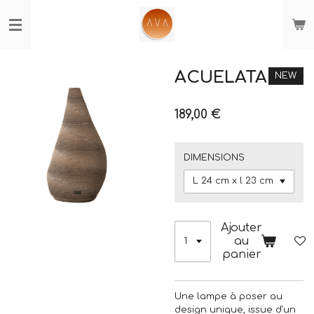
Passer
au
contenu
principal
ACUELATA
NEW
189,00 €
DIMENSIONS
Ajouter
au
panier
Une lampe à poser au
design unique, issue d'un