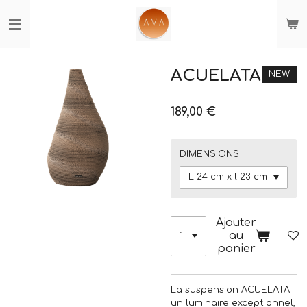
Passer
au
contenu
principal
ACUELATA
NEW
189,00 €
DIMENSIONS
Ajouter
au
panier
La suspension ACUELATA
un luminaire exceptionnel,