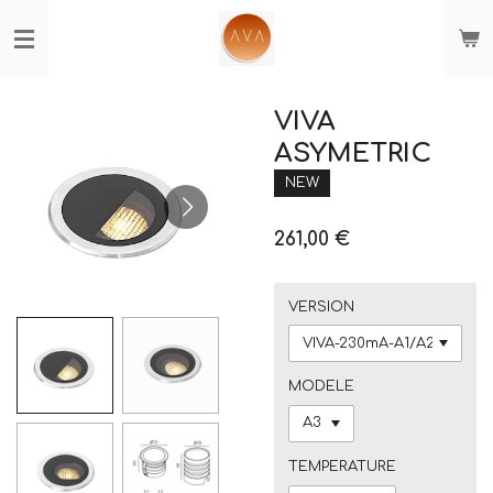
Passer
au
contenu
principal
VIVA
ASYMETRIC
NEW
261,00 €
VERSION
MODELE
TEMPERATURE