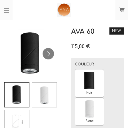
Passer
au
contenu
principal
AVA 60
NEW
115,00 €
COULEUR
Noir
Blanc