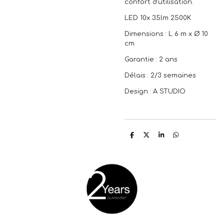
confort d'utilisation.
LED 10x 35lm 2500K
Dimensions : L 6 m x Ø 10
cm
Garantie : 2 ans
Délais : 2/3 semaines
Design : A STUDIO
P
P
P
P
a
a
a
a
r
r
r
r
t
t
t
t
a
a
a
a
g
g
g
g
e
e
e
e
r
r
r
r