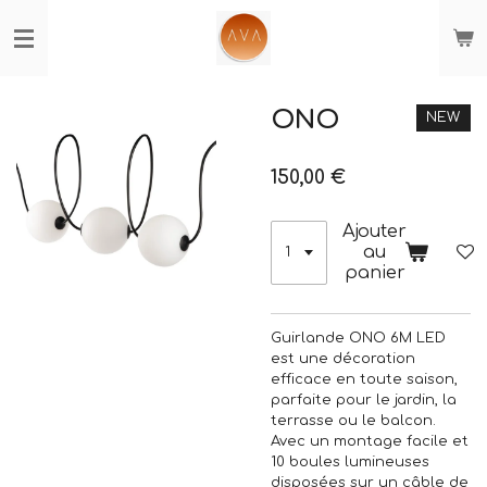
Passer
au
contenu
principal
ONO
NEW
150,00 €
Ajouter
au
panier
Guirlande ONO 6M LED
est une décoration
efficace en toute saison,
parfaite pour le jardin, la
terrasse ou le balcon.
Avec un montage facile et
10 boules lumineuses
disposées sur un câble de