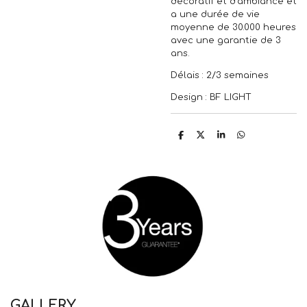
décoratif et d’ambiance et
a une durée de vie
moyenne de 30.000 heures
avec une garantie de 3
ans.
Délais : 2/3 semaines
Design : BF LIGHT
P
P
P
P
a
a
a
a
r
r
r
r
t
t
t
t
a
a
a
a
g
g
g
g
e
e
e
e
r
r
r
r
GALLERY