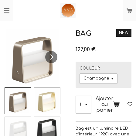
Passer
au
contenu
principal
BAG
NEW
127,00 €
COULEUR
Ajouter
au
panier
Bag est un luminaire LED
d’intérieur (IP20) avec une