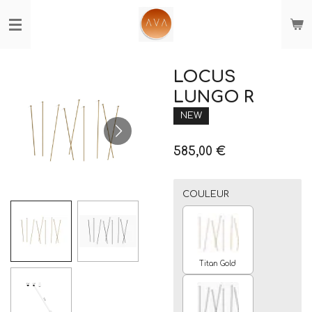
Passer
au
contenu
principal
LOCUS
LUNGO R
NEW
585,00 €
COULEUR
Titan Gold