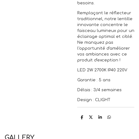
besoins.
Remplaçant le réflecteur
traditionnel, notre lentille
innovante concentre le
faisceau lumineux pour un
éclairage optimal et ciblé.
Ne manquez pas
l'opportunité d'améliorer
vos ambiances avec ce
produit d'exception !
LED 2W 2700K IP40 220V
Garantie : 5 ans
Délais : 3/4 semaines
Design : CLIGHT
P
P
P
P
a
a
a
a
r
r
r
r
t
t
t
t
a
a
a
a
GALLERY
g
g
g
g