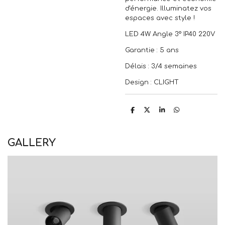
d'énergie. Illuminatez vos
espaces avec style !
LED 4W Angle 3° IP40 220V
Garantie : 5 ans
Délais : 3/4 semaines
Design : CLIGHT
P
P
P
P
a
a
a
a
r
r
r
r
t
t
t
t
a
a
a
a
GALLERY
g
g
g
g
e
e
e
e
r
r
r
r