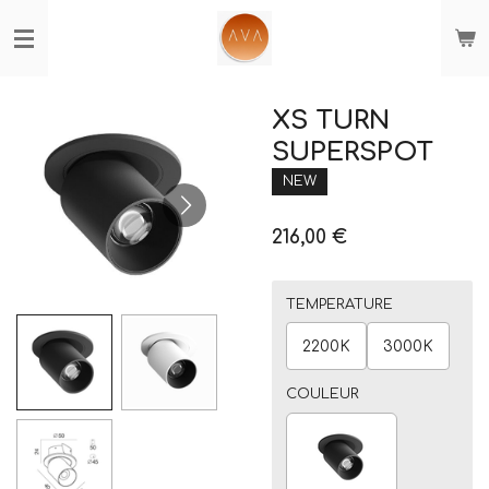
Passer
au
contenu
principal
XS TURN
SUPERSPOT
NEW
216,00 €
TEMPERATURE
2200K
3000K
COULEUR