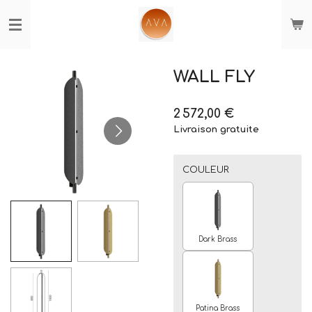
Passer
au
contenu
principal
WALL FLY
2 572,00 €
Livraison gratuite
COULEUR
Dark Brass
Patina Brass