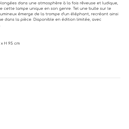
plongées dans une atmosphère à la fois rêveuse et ludique,
 de cette lampe unique en son genre. Tel une bulle sur le
 lumineux émerge de la trompe d'un éléphant, recréant ainsi
ue dans la pièce. Disponible en édition limitée, avec
.
m x H 95 cm