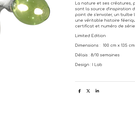
La nature et ses créatures, 
sont la source d'inspiration
point de s'envoler, un bulbe
une véritable histoire féeriq
certificat et numéro de série
Limited Edition
Dimensions : 100 cm x 135 c
Délais : 8/10 semaines
Design : I Lab
P
P
P
a
a
a
r
r
r
t
t
t
a
a
a
g
g
g
e
e
e
r
r
r