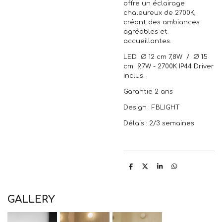
offre un éclairage
chaleureux de 2700K,
créant des ambiances
agréables et
accueillantes.
LED Ø 12 cm 7,8W / Ø 15
cm 9,7W - 2700K IP44 Driver
inclus.
Garantie 2 ans
Design : FBLIGHT
Délais : 2/3 semaines
P
P
P
P
a
a
a
a
r
r
r
r
t
t
t
t
a
a
a
a
GALLERY
g
g
g
g
e
e
e
e
r
r
r
r