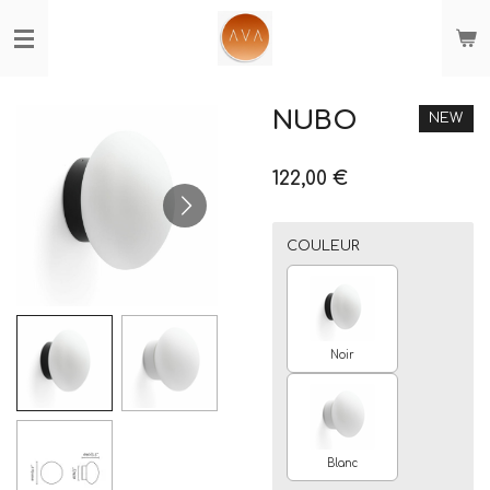
Passer
au
contenu
principal
NUBO
NEW
122,00 €
COULEUR
Noir
Blanc