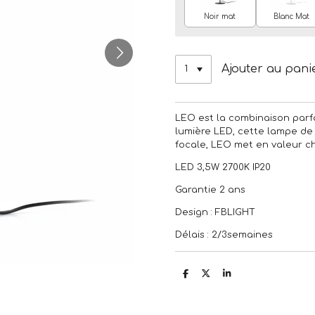
Noir mat
Blanc Mat
Ajouter au pani
LEO est la combinaison parf
lumière LED, cette lampe de 
focale, LEO met en valeur ch
LED 3,5W 2700K IP20
Garantie 2 ans
Design : FBLIGHT
Délais : 2/3semaines
P
P
P
a
a
a
r
r
r
t
t
t
a
a
a