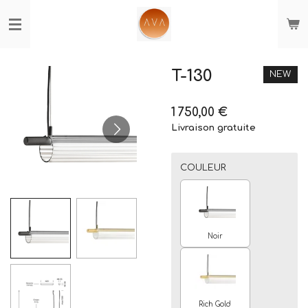
Passer
au
contenu
principal
T-130
NEW
1 750,00 €
Livraison gratuite
COULEUR
Noir
Rich Gold