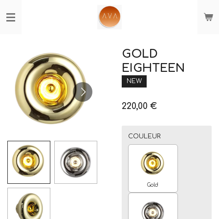
Passer
au
contenu
principal
GOLD
EIGHTEEN
NEW
220,00 €
COULEUR
Gold