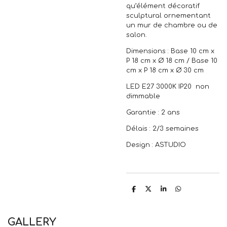
qu’élément décoratif
sculptural ornementant
un mur de chambre ou de
salon.
Dimensions : Base 10 cm x
P 18 cm x Ø 18 cm / Base 10
cm x P 18 cm x Ø 30 cm
LED E27 3000K IP20 non
dimmable
Garantie : 2 ans
Délais : 2/3 semaines
Design : ASTUDIO
P
P
P
P
a
a
a
a
r
r
r
r
t
t
t
t
a
a
a
a
GALLERY
g
g
g
g