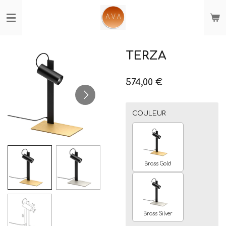
Passer
au
contenu
principal
TERZA
574,00 €
COULEUR
Brass Gold
Brass Silver