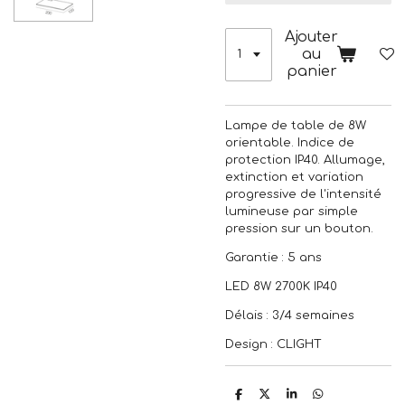
Ajouter
au
panier
Lampe de table de 8W
orientable. Indice de
protection IP40. Allumage,
extinction et variation
progressive de l'intensité
lumineuse par simple
pression sur un bouton.
Garantie : 5 ans
LED 8W 2700K IP40
Délais : 3/4 semaines
Design : CLIGHT
P
P
P
P